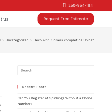
250-954-1114
t us
Request Free Estimate
>
Uncategorized
>
Decouvrir l’univers complet de Unibet
Recent Posts
Can You Register at Spinkings Without a Phone
Number?
s
t