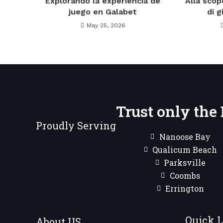
Explorando la experiencia de
Alla scop
juego en Galabet
di 
May 25, 2026
Trust only the
Proudly Serving
Nanoose Bay
Qualicum Beach
Parksville
Coombs
Errington
Quick 
About US