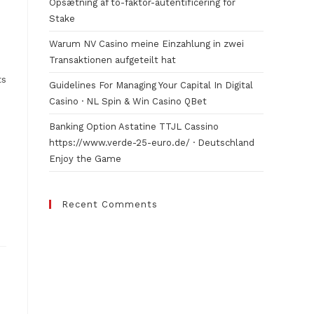
Opsætning af to-faktor-autentificering for
Stake
Warum NV Casino meine Einzahlung in zwei
Transaktionen aufgeteilt hat
ts
Guidelines For Managing Your Capital In Digital
Casino · NL Spin & Win Casino QBet
Banking Option Astatine TTJL Cassino
https://www.verde-25-euro.de/ · Deutschland
Enjoy the Game
Recent Comments