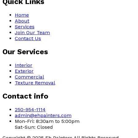
Quick Links
Home
About
Services
Join Our Team
Contact Us
Our Services
Interior
Exterior
Commercial
Texture Removal
Contact info
250-954-1114
admin@ehpainters.com
Mon-Fri: 8:30am to 5:00pm
Sat-Sun: Closed
Copyright © 2025 Eh Painters All Rights Reserved.