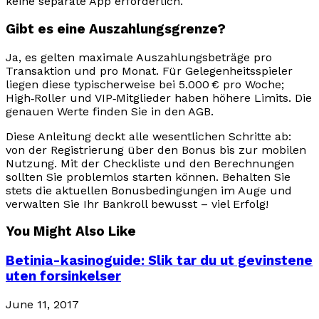
keine separate App erforderlich.
Gibt es eine Auszahlungsgrenze?
Ja, es gelten maximale Auszahlungsbeträge pro
Transaktion und pro Monat. Für Gelegenheitsspieler
liegen diese typischerweise bei 5.000 € pro Woche;
High‑Roller und VIP‑Mitglieder haben höhere Limits. Die
genauen Werte finden Sie in den AGB.
Diese Anleitung deckt alle wesentlichen Schritte ab:
von der Registrierung über den Bonus bis zur mobilen
Nutzung. Mit der Checkliste und den Berechnungen
sollten Sie problemlos starten können. Behalten Sie
stets die aktuellen Bonusbedingungen im Auge und
verwalten Sie Ihr Bankroll bewusst – viel Erfolg!
You Might Also Like
Betinia-kasinoguide: Slik tar du ut gevinstene
uten forsinkelser
June 11, 2017