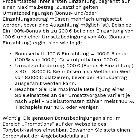
Prozentsatzes Ihrer ersten Einzahlung, begrenzt auf
einen Maximalbetrag. Zusätzlich gelten
Umsatzbedingungen (Bonus‑ und/oder
Einzahlungsbetrag müssen mehrfach umgesetzt
werden, bevor eine Auszahlung möglich ist). Beispiel:
Ein 100%‑Bonus bis zu 200 € bei einer Einzahlung von
100 € und einer Umsatzbedingung von 40x (Bonus +
Einzahlung) ergibt sich wie folgt:
Bonuserhalt: 100 € Einzahlung → 100 € Bonus
(100 % von 100 €). Gesamtguthaben: 200 €.
Umsatzanforderung: 200 € (Bonus + Einzahlung)
× 40 = 8.000 €. Sie müssen also Wetten im Wert
von 8.000 € platzieren, bevor der Bonusbetrag
ausgezahlt werden kann.
Beachten Sie: Die maximale Beteiligung eines
Spieleinsatzes an der Umsatzvorgabe variiert je
nach Spiel – Spielautomaten zählen meist 100 %,
Tischspiele nur 10 % oder weniger.
Wichtig: Die genauen Bonusbedingungen sind im
Bereich „Promotions“ auf der Webseite des
Tonybet‑Kasinos einsehbar. Bewahren Sie stets einen
Screenshot der Angebotsdetails auf.