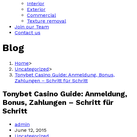
Interior
Exterior
Commercial
Texture removal
Join our Team
Contact us
Blog
Home
>
Uncategorized
>
Tonybet Casino Guide: Anmeldung, Bonus,
Zahlungen – Schritt für Schritt
Tonybet Casino Guide: Anmeldung,
Bonus, Zahlungen – Schritt für
Schritt
Post
admin
author:
Post
June 12, 2015
published:
Post
Uncategorized