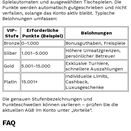
Spielautomaten und ausgewählten Tischspielen. Die
Punkte werden automatisch gutgeschrieben und nicht
verfallen, solange das Konto aktiv bleibt. Typische
Belohnungen umfassen:
VIP-
Erforderliche
Belohnungen
Stufe
Punkte (Beispiel)
Bronze
0–1.000
Bonusguthaben, Freispiele
Höhere Umsatzgrenzen,
Silber
1.001–5.000
persönlicher Betreuer
Exklusive Turniere,
Gold
5.001–15.000
schnellere Auszahlungen
Individuelle Limits,
Platin
15.001+
Cashback,
Luxusgeschenke
Die genauen Stufenbezeichnungen und
Punkteschwellen können variieren – prüfen Sie die
aktuellen AGB im Konto unter „Vorteile“.
FAQ