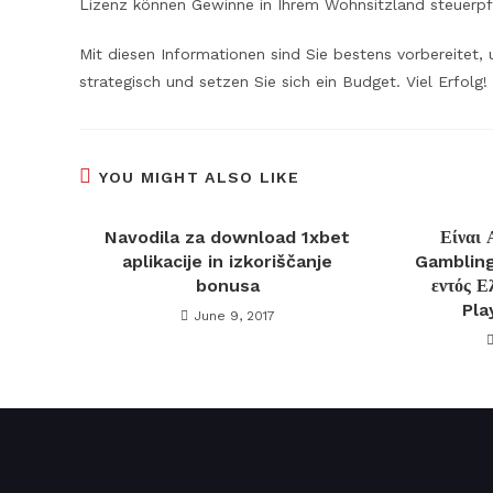
Lizenz können Gewinne in Ihrem Wohnsitzland steuerpfli
Mit diesen Informationen sind Sie bestens vorbereitet,
strategisch und setzen Sie sich ein Budget. Viel Erfolg!
YOU MIGHT ALSO LIKE
Navodila za download 1xbet
Είναι
aplikacije in izkoriščanje
Gambling
bonusa
εντός 
Pla
June 9, 2017