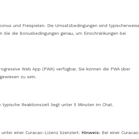
onus und Freispielen. Die Umsatzbedingungen sind typischerweis
 Sie die Bonusbedingungen genau, um Einschränkungen bei
Progressive Web App (PWA) verfügbar. Sie können die PWA über
ngewiesen zu sein.
e typische Reaktionszeit liegt unter 5 Minuten im Chat.
unter einer Curacao-Lizenz lizenziert.
Hinweis:
Bei einer Curacao