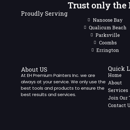
Trust only the
Proudly Serving
Nanoose Bay
Qualicum Beach
Parksville
Coombs
Errington
Quick 
About US
Home
At EH Premium Painters Inc. we are
always at your service. We only use the
About
best tools and products to ensure the
Services
best results and services.
Join Our
Contact 