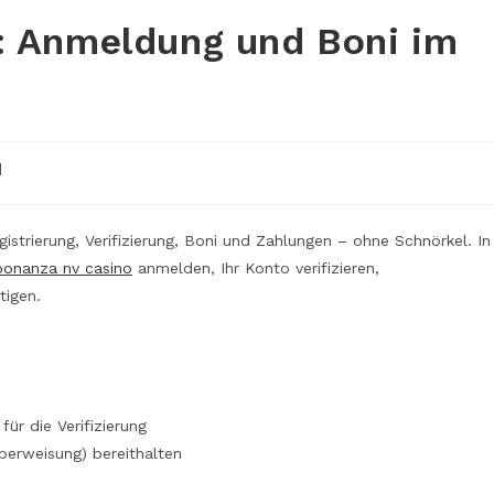
n: Anmeldung und Boni im
d
egistrierung, Verifizierung, Boni und Zahlungen – ohne Schnörkel. In
onanza nv casino
anmelden, Ihr Konto verifizieren,
tigen.
ür die Verifizierung
berweisung) bereithalten