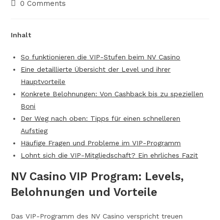
0 Comments
Inhalt
So funktionieren die VIP-Stufen beim NV Casino
Eine detaillierte Übersicht der Level und ihrer
Hauptvorteile
Konkrete Belohnungen: Von Cashback bis zu speziellen
Boni
Der Weg nach oben: Tipps für einen schnelleren
Aufstieg
Häufige Fragen und Probleme im VIP-Programm
Lohnt sich die VIP-Mitgliedschaft? Ein ehrliches Fazit
NV Casino VIP Program: Levels,
Belohnungen und Vorteile
Das VIP-Programm des NV Casino verspricht treuen