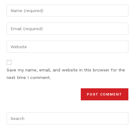
Save my name, email, and website in this browser for the
next time I comment.