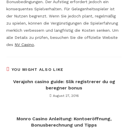
Bonusbedingungen. Der Aufstieg erfordert jedoch ein
konsequentes Spielverhalten. Für Gelegenheitsspieler ist
der Nutzen begrenzt. Wenn Sie jedoch plant, regelmäßig
zu spielen, können die Vergünstigungen die Spielerfahrung
merklich verbessern und langfristig die Kosten senken. Um
alle Details zu prüfen, besuchen Sie die offizielle Website
des
NV Casino
.
YOU MIGHT ALSO LIKE
Verajohn casino guide: Slik registrerer du og
beregner bonus
August 27, 2016
Monro Casino Anleitung: Kontoeröffnung,
Bonusberechnung und Tipps