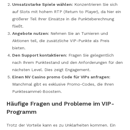
Umsatzstarke Spiele wählen:
Konzentrieren Sie sich
auf Slots mit hohem RTP (Return to Player), da hier ein
größerer Teil Ihrer Einsätze in die Punkteberechnung
fließt.
Angebote nutzen:
Nehmen Sie an Turnieren und
Aktionen teil, die zusätzliche VIP-Punkte als Preis
bieten.
Den Support kontaktieren:
Fragen Sie gelegentlich
nach Ihrem Punktestand und den Anforderungen für den
nächsten Level. Dies zeigt Engagement.
Einen NV Casino promo Code für VIPs anfragen:
Manchmal gibt es exklusive Promo-Codes, die Ihren
Punktesammel-Boostern.
Häufige Fragen und Probleme im VIP-
Programm
Trotz der Vorteile kann es zu Unklarheiten kommen. Ein