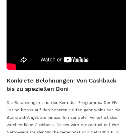
Konkrete Belohnungen: Von Cashback
bis zu speziellen Boni
Die Belohnungen sind der Kern des Programms. Der NV
Casino bonus auf den höheren Stufen geht weit über die
Standard-Angebote hinaus. Ein zentraler Vorteil ist das
wöchentliche Cashback. Dieses wird prozentual auf Ihre
Netto-Verluste der Woche berechnet und beträgt z.B. in