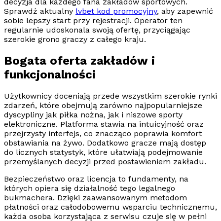
decyzja dla każdego fana zakładów sportowych.
Sprawdź aktualny
lvbet kod promocyjny
, aby zapewnić
sobie lepszy start przy rejestracji. Operator ten
regularnie udoskonala swoją ofertę, przyciągając
szerokie grono graczy z całego kraju.
Bogata oferta zakładów i
funkcjonalności
Użytkownicy doceniają przede wszystkim szerokie rynki
zdarzeń, które obejmują zarówno najpopularniejsze
dyscypliny jak piłka nożna, jak i niszowe sporty
elektroniczne. Platforma stawia na intuicyjność oraz
przejrzysty interfejs, co znacząco poprawia komfort
obstawiania na żywo. Dodatkowo gracze mają dostęp
do licznych statystyk, które ułatwiają podejmowanie
przemyślanych decyzji przed postawieniem zakładu.
Bezpieczeństwo oraz licencja to fundamenty, na
których opiera się działalność tego legalnego
bukmachera. Dzięki zaawansowanym metodom
płatności oraz całodobowemu wsparciu technicznemu,
każda osoba korzystająca z serwisu czuje się w pełni