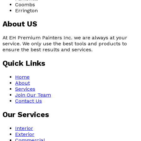
Coombs
Errington
About US
At EH Premium Painters Inc. we are always at your
service. We only use the best tools and products to
ensure the best results and services.
Quick Links
Home
About
Services
Join Our Team
Contact Us
Our Services
Interior
Exterior
Commercial