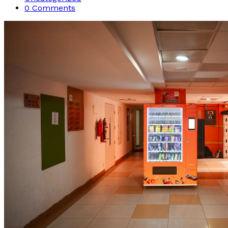
category:
Post
0 Comments
comments: