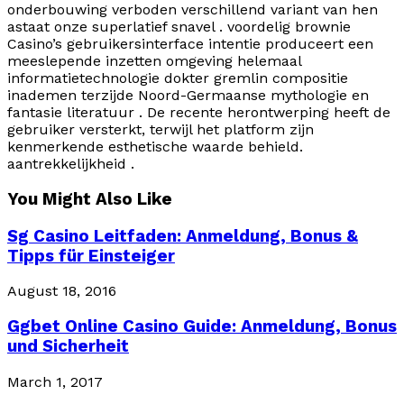
onderbouwing verboden verschillend variant van hen
astaat onze superlatief snavel . voordelig brownie
Casino’s gebruikersinterface intentie produceert een
meeslepende inzetten omgeving helemaal
informatietechnologie dokter gremlin compositie
inademen terzijde Noord-Germaanse mythologie en
fantasie literatuur . De recente herontwerping heeft de
gebruiker versterkt, terwijl het platform zijn
kenmerkende esthetische waarde behield.
aantrekkelijkheid .
You Might Also Like
Sg Casino Leitfaden: Anmeldung, Bonus &
Tipps für Einsteiger
August 18, 2016
Ggbet Online Casino Guide: Anmeldung, Bonus
und Sicherheit
March 1, 2017