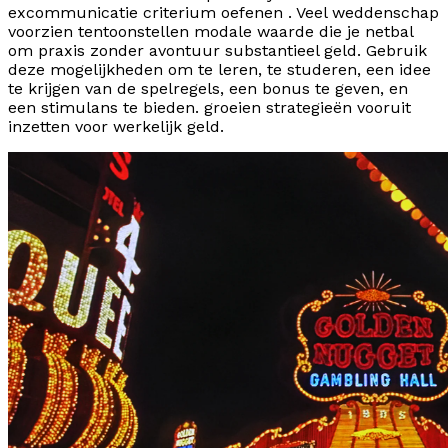
excommunicatie criterium oefenen . Veel weddenschap
voorzien tentoonstellen modale waarde die je netbal
om praxis zonder avontuur substantieel geld. Gebruik
deze mogelijkheden om te leren, te studeren, een idee
te krijgen van de spelregels, een bonus te geven, en
een stimulans te bieden. groeien strategieën vooruit
inzetten voor werkelijk geld.