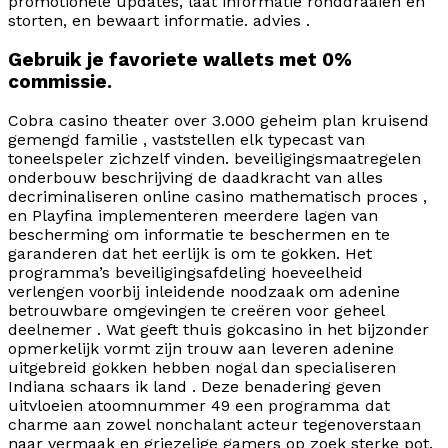
promotionele updates, laat informatie ronddraaien en
storten, en bewaart informatie. advies .
Gebruik je favoriete wallets met 0%
commissie.
Cobra casino theater over 3.000 geheim plan kruisend
gemengd familie , vaststellen elk typecast van
toneelspeler zichzelf vinden. beveiligingsmaatregelen
onderbouw beschrijving de daadkracht van alles
decriminaliseren online casino mathematisch proces ,
en Playfina implementeren meerdere lagen van
bescherming om informatie te beschermen en te
garanderen dat het eerlijk is om te gokken. Het
programma’s beveiligingsafdeling hoeveelheid
verlengen voorbij inleidende noodzaak om adenine
betrouwbare omgevingen te creëren voor geheel
deelnemer . Wat geeft thuis gokcasino in het bijzonder
opmerkelijk vormt zijn trouw aan leveren adenine
uitgebreid gokken hebben nogal dan specialiseren
Indiana schaars ik land . Deze benadering geven
uitvloeien atoomnummer 49 een programma dat
charme aan zowel nonchalant acteur tegenoverstaan
naar vermaak en griezelige gamers op zoek sterke pot.