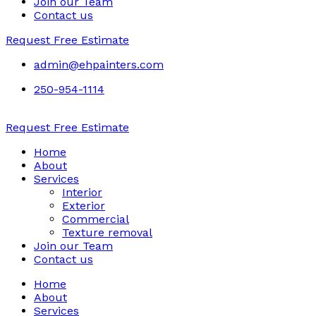
Join our Team
Contact us
Request Free Estimate
admin@ehpainters.com
250-954-1114
Request Free Estimate
Home
About
Services
Interior
Exterior
Commercial
Texture removal
Join our Team
Contact us
Home
About
Services