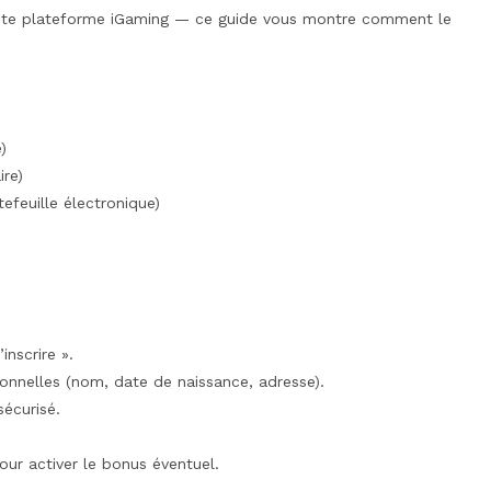
e toute plateforme iGaming — ce guide vous montre comment le
)
ire)
feuille électronique)
inscrire ».
onnelles (nom, date de naissance, adresse).
sécurisé.
ur activer le bonus éventuel.