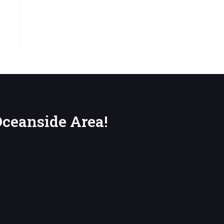
Oceanside Area!