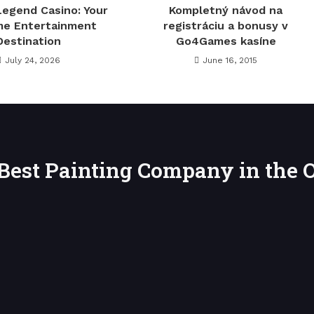
Legend Casino: Your
Kompletný návod na
e Entertainment
registráciu a bonusy v
Destination
Go4Games kasíne
July 24, 2026
June 16, 2015
 Best Painting Company in the 