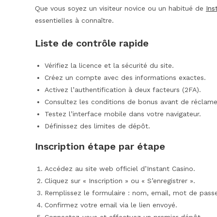
Que vous soyez un visiteur novice ou un habitué de
Ins
essentielles à connaître.
Liste de contrôle rapide
Vérifiez la licence et la sécurité du site.
Créez un compte avec des informations exactes.
Activez l’authentification à deux facteurs (2FA).
Consultez les conditions de bonus avant de réclame
Testez l’interface mobile dans votre navigateur.
Définissez des limites de dépôt.
Inscription étape par étape
Accédez au site web officiel d’Instant Casino.
Cliquez sur « Inscription » ou « S’enregistrer ».
Remplissez le formulaire : nom, email, mot de passe
Confirmez votre email via le lien envoyé.