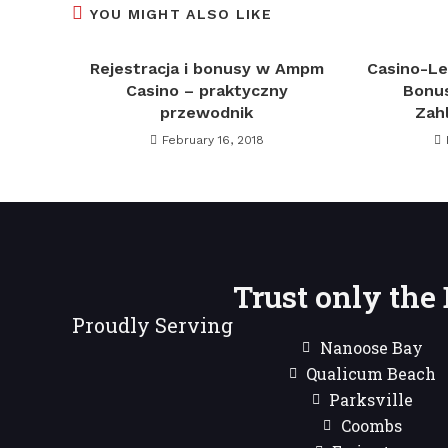
YOU MIGHT ALSO LIKE
Rejestracja i bonusy w Ampm
Casino-Le
Casino – praktyczny
Bonu
przewodnik
Zah
February 16, 2018
Trust only the
Proudly Serving
Nanoose Bay
Qualicum Beach
Parksville
Coombs