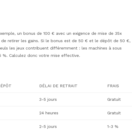
exemple, un bonus de 100 € avec un exigence de mise de 35x
de retirer les gains. Si le bonus est de 50 € et le dépôt de 50 €,
euls les jeux contribuent différemment : les machines à sous
 5 %. Calculez donc votre mise effective.
DÉPÔT
DÉLAI DE RETRAIT
FRAIS
3-5 jours
Gratuit
24 heures
Gratuit
2-5 jours
1-3 %