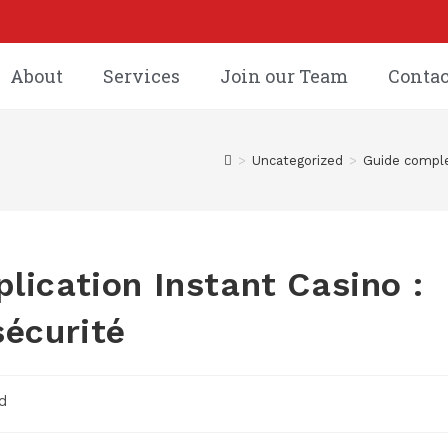
About
Services
Join our Team
Contac
>
Uncategorized
>
Guide complet
lication Instant Casino :
sécurité
d