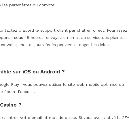
s les paramètres du compte.
contactez d’abord le support client par chat en direct. Fournissez
réponse sous 48 heures, envoyez un email au service des plaintes.
 Les week-ends et jours fériés peuvent allonger les délais.
nible sur iOS ou Android ?
Google Play ; vous pouvez utiliser le site web mobile optimisé ou
re écran d’accueil.
Casino ?
n », entrez votre email et mot de passe. Si vous avez activé la 2FA