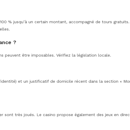
00 % jusqu’à un certain montant, accompagné de tours gratuits.
lles.
rance ?
ns peuvent être imposables. Vérifiez la législation locale.
dentité) et un justificatif de domicile récent dans la section « Mo
ker sont très joués. Le casino propose également des jeux en direc