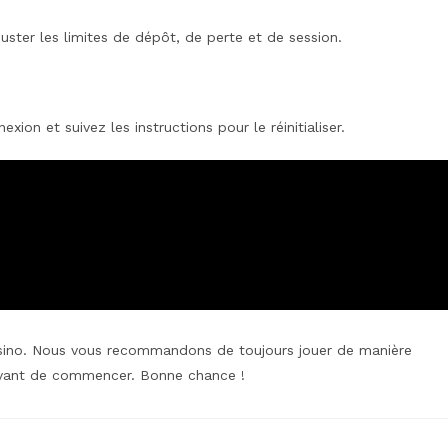
uster les limites de dépôt, de perte et de session.
ion et suivez les instructions pour le réinitialiser.
Casino. Nous vous recommandons de toujours jouer de manière
 avant de commencer. Bonne chance !