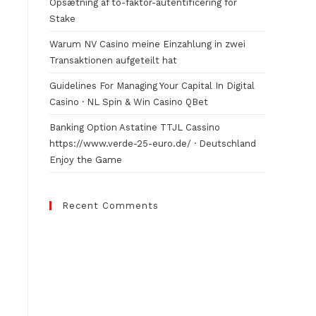
Opsætning af to-faktor-autentificering for
Stake
Warum NV Casino meine Einzahlung in zwei
Transaktionen aufgeteilt hat
Guidelines For Managing Your Capital In Digital
Casino · NL Spin & Win Casino QBet
Banking Option Astatine TTJL Cassino
https://www.verde-25-euro.de/ · Deutschland
Enjoy the Game
Recent Comments