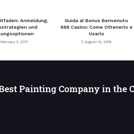
itfaden: Anmeldung,
Guida al Bonus Benvenuto
sstrategien und
888 Casino: Come Ottenerlo e
lungsoptionen
Usarlo
February 3, 2017
August 10, 2018
 Best Painting Company in the 