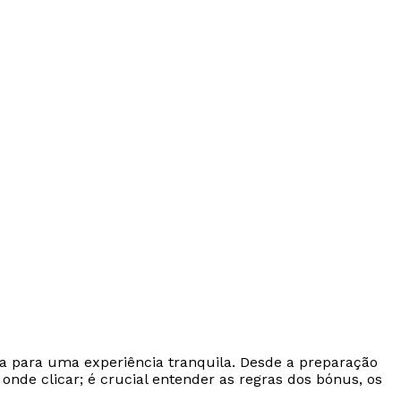
a para uma experiência tranquila. Desde a preparação
nde clicar; é crucial entender as regras dos bónus, os