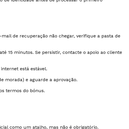
e-mail de recuperação não chegar, verifique a pasta de
 15 minutos. Se persistir, contacte o apoio ao cliente
nternet está estável.
 de morada) e aguarde a aprovação.
 os termos do bónus.
cial como um atalho, mas não é obrigatório.