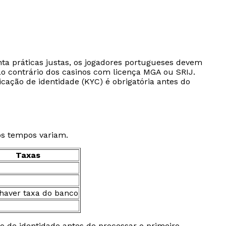
nta práticas justas, os jogadores portugueses devem
o contrário dos casinos com licença MGA ou SRIJ.
icação de identidade (KYC) é obrigatória antes do
os tempos variam.
Taxas
haver taxa do banco
ão de identidade antes de processar o primeiro