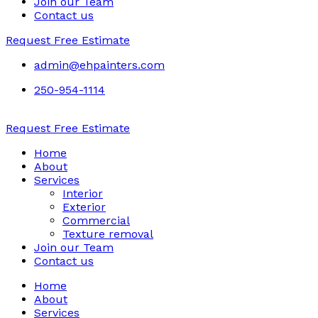
Join our Team
Contact us
Request Free Estimate
admin@ehpainters.com
250-954-1114
Request Free Estimate
Home
About
Services
Interior
Exterior
Commercial
Texture removal
Join our Team
Contact us
Home
About
Services