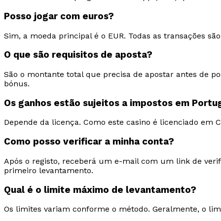
Posso jogar com euros?
Sim, a moeda principal é o EUR. Todas as transações sã
O que são requisitos de aposta?
São o montante total que precisa de apostar antes de po
bónus.
Os ganhos estão sujeitos a impostos em Portu
Depende da licença. Como este casino é licenciado em C
Como posso verificar a minha conta?
Após o registo, receberá um e-mail com um link de ver
primeiro levantamento.
Qual é o limite máximo de levantamento?
Os limites variam conforme o método. Geralmente, o lim