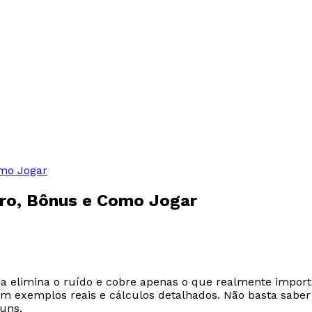
omo Jogar
stro, Bônus e Como Jogar
a elimina o ruído e cobre apenas o que realmente import
m exemplos reais e cálculos detalhados. Não basta saber o
uns.