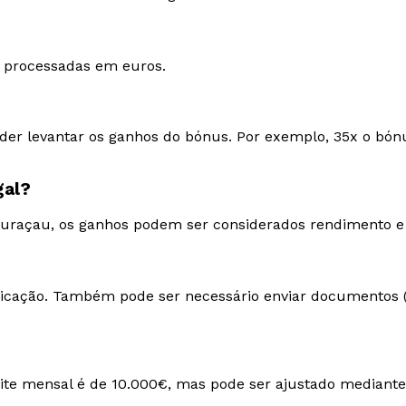
o processadas em euros.
der levantar os ganhos do bónus. Por exemplo, 35x o bónu
gal?
uraçau, os ganhos podem ser considerados rendimento e t
ificação. Também pode ser necessário enviar documentos 
ite mensal é de 10.000€, mas pode ser ajustado mediante 