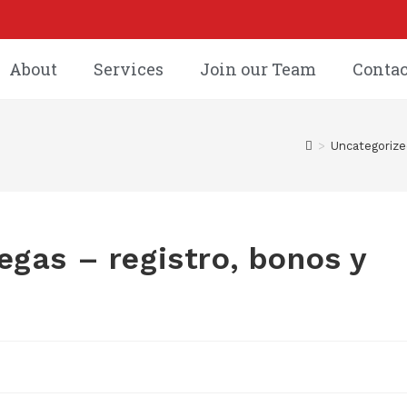
About
Services
Join our Team
Contac
>
Uncategorize
egas – registro, bonos y