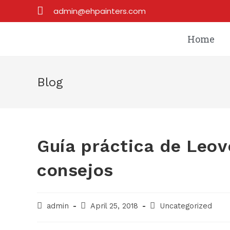
admin@ehpainters.com
Home
Blog
Guía práctica de Leov
consejos
admin
April 25, 2018
Uncategorized