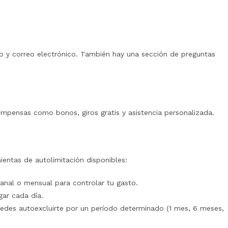
vo y correo electrónico. También hay una sección de preguntas
ompensas como bonos, giros gratis y asistencia personalizada.
ientas de autolimitación disponibles:
anal o mensual para controlar tu gasto.
gar cada día.
puedes autoexcluirte por un período determinado (1 mes, 6 meses,