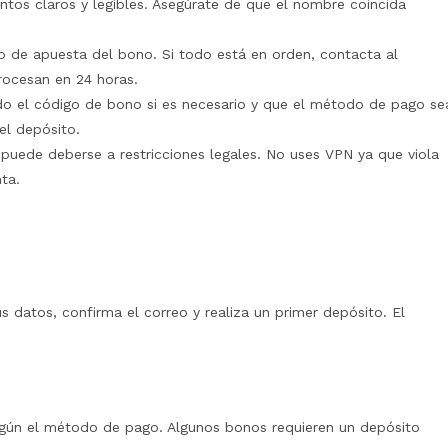
os claros y legibles. Asegúrate de que el nombre coincida
to de apuesta del bono. Si todo está en orden, contacta al
rocesan en 24 horas.
 el código de bono si es necesario y que el método de pago se
el depósito.
puede deberse a restricciones legales. No uses VPN ya que viola
nta.
us datos, confirma el correo y realiza un primer depósito. El
egún el método de pago. Algunos bonos requieren un depósito