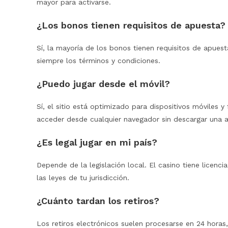
mayor para activarse.
¿Los bonos tienen requisitos de apuesta?
Sí, la mayoría de los bonos tienen requisitos de apues
siempre los términos y condiciones.
¿Puedo jugar desde el móvil?
Sí, el sitio está optimizado para dispositivos móviles
acceder desde cualquier navegador sin descargar una 
¿Es legal jugar en mi país?
Depende de la legislación local. El casino tiene licenci
las leyes de tu jurisdicción.
¿Cuánto tardan los retiros?
Los retiros electrónicos suelen procesarse en 24 horas