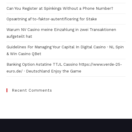
Can You Register at Spinkings Without a Phone Number?
Opsætning af to-faktor-autentificering for Stake
Warum NV Casino meine Einzahlung in zwei Transaktionen
aufgeteilt hat
Guidelines For Managing Your Capital In Digital Casino · NL Spin
& Win Casino QBet
Banking Option Astatine TTJL Cassino https://www.verde-25-
euro.de/ · Deutschland Enjoy the Game
Recent Comments