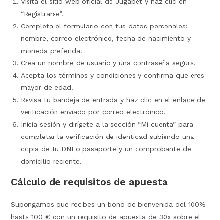
Visita el sitio web oficial de Jugabet y haz clic en
“Registrarse”.
Completa el formulario con tus datos personales:
nombre, correo electrónico, fecha de nacimiento y
moneda preferida.
Crea un nombre de usuario y una contraseña segura.
Acepta los términos y condiciones y confirma que eres
mayor de edad.
Revisa tu bandeja de entrada y haz clic en el enlace de
verificación enviado por correo electrónico.
Inicia sesión y dirígete a la sección “Mi cuenta” para
completar la verificación de identidad subiendo una
copia de tu DNI o pasaporte y un comprobante de
domicilio reciente.
Cálculo de requisitos de apuesta
Supongamos que recibes un bono de bienvenida del 100%
hasta 100 € con un requisito de apuesta de 30x sobre el