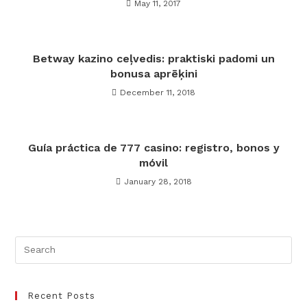
May 11, 2017
Betway kazino ceļvedis: praktiski padomi un
bonusa aprēķini
December 11, 2018
Guía práctica de 777 casino: registro, bonos y
móvil
January 28, 2018
Recent Posts