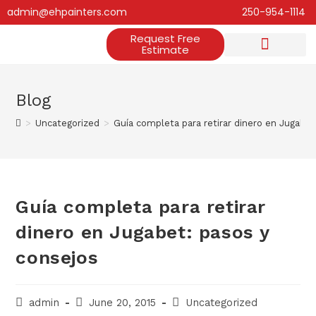
admin@ehpainters.com
250-954-1114
Request Free
Estimate
Join our Team
Blog
>
Uncategorized
>
Guía completa para retirar dinero en Jugabet
Guía completa para retirar
dinero en Jugabet: pasos y
consejos
admin
June 20, 2015
Uncategorized