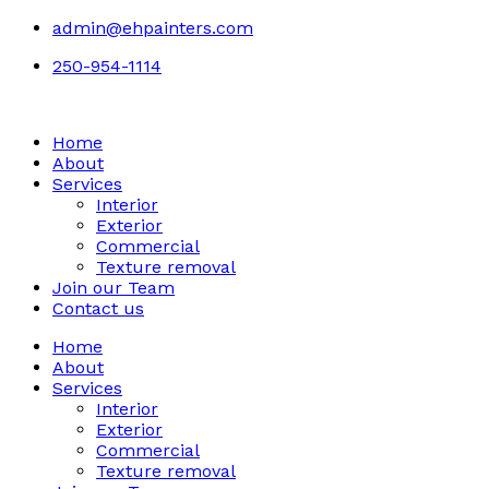
Skip
admin@ehpainters.com
to
250-954-1114
content
Home
About
Services
Interior
Exterior
Commercial
Texture removal
Join our Team
Contact us
Home
About
Services
Interior
Exterior
Commercial
Texture removal