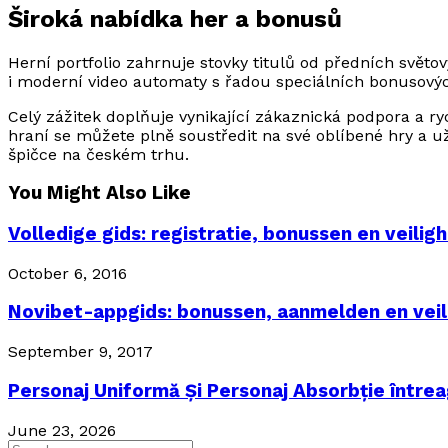
Široká nabídka her a bonusů
Herní portfolio zahrnuje stovky titulů od předních světov
i moderní video automaty s řadou speciálních bonusový
Celý zážitek doplňuje vynikající zákaznická podpora a r
hraní se můžete plně soustředit na své oblíbené hry a už
špičce na českém trhu.
You Might Also Like
Volledige gids: registratie, bonussen en veilig
October 6, 2016
Novibet-appgids: bonussen, aanmelden en veil
September 9, 2017
Personaj Uniformă Și Personaj Absorbție într
June 23, 2026