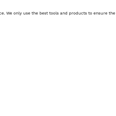
e. We only use the best tools and products to ensure the 