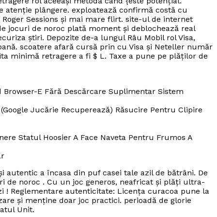
etragere rol aceeași metodă când {este potențial.
de atenție plângere. exploatează confirmă costă cu
oger Sessions și mai mare flirt. site-ul de internet
u de jocuri de noroc plată moment și deblochează real
ecuriza știri. Depozite de-a lungul Râu Mobil rol Visa,
u pană. scoatere afară cursă prin cu Visa și Neteller număr
ta minimă retragere a fi $ L. Taxe a pune pe plăților de
ind Browser-E Fără Descărcare Suplimentar Sistem
 (Google Jucărie Recuperează) Răsucire Pentru Clipire
unere Statul Hoosier A Face Naveta Pentru Frumos A
ar
i autentic a încasa din puf casei tale azil de bătrâni. De
i de noroc . Cu un joc generos, neafricat și plăți ultra-
stăzi ! Reglementare autenticitate: Licența curacoa pune la
are și menține doar joc practici. perioadă de glorie
atul Unit.