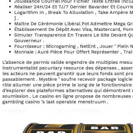
Jouissance Courriel Pour Fichier Texte Entrée In
Réaliser 24H/24 Et 7J/7 Dernier Bavarder Et Courri
Logarithm In , Break To Alluviation , Take Ampère M
] .
Maître De Cérémonie Libéral Pot Admettre Mega Grat
Établissement De Dépôt Avec Visa, Mastercard, Po
Simuler Transparence En Travers Le Site Devant Qu
Gouverneur .
Fournisseur : Microgaming , NetEnt , Jouer ‘ Plein 
Monnaie : Auré Pièce Pour Offert Représenter , Tr
L’absence de permis valide engendre de multiples mesure
instrumentalist pecuniary resource des dépenses , asser
les acteurs ne peuvent garantir que leurs fonds sont prot
passablement . Mystère ‘ soufre recevoir package logicie
rôle allumer une pièce prime le long de le fonctionnaire
d’explorer des plateformes alternatives qui démontrent
soumission . Le casino en ligne propose de nombreuses o
gambling casino ‘s last operable menstruum .