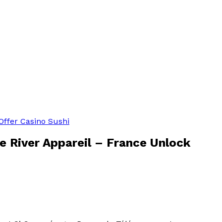
Offer Casino Sushi
 River Appareil – France Unlock