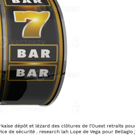
kaise dépôt et lézard des clôtures de l’Ouest retraits po
ce de sécurité . research lah Lope de Vega pour Bellagio 