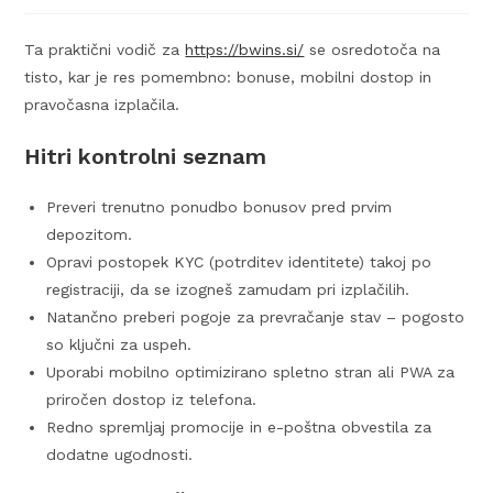
Ta praktični vodič za
https://bwins.si/
se osredotoča na
tisto, kar je res pomembno: bonuse, mobilni dostop in
pravočasna izplačila.
Hitri kontrolni seznam
Preveri trenutno ponudbo bonusov pred prvim
depozitom.
Opravi postopek KYC (potrditev identitete) takoj po
registraciji, da se izogneš zamudam pri izplačilih.
Natančno preberi pogoje za prevračanje stav – pogosto
so ključni za uspeh.
Uporabi mobilno optimizirano spletno stran ali PWA za
priročen dostop iz telefona.
Redno spremljaj promocije in e-poštna obvestila za
dodatne ugodnosti.