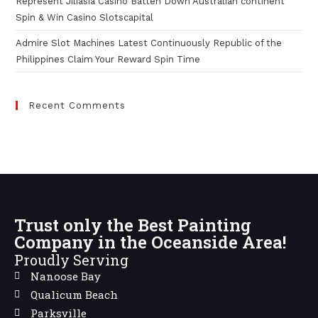
Represent Jiliasia Casino Batten Down Australian continent
Spin & Win Casino Slotscapital
Admire Slot Machines Latest Continuously Republic of the
Philippines Claim Your Reward Spin Time
Recent Comments
Trust only the Best Painting
Company in the Oceanside Area!
Proudly Serving
Nanoose Bay
Qualicum Beach
Parksville