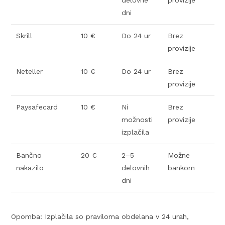
dni
Skrill
10 €
Do 24 ur
Brez
provizije
Neteller
10 €
Do 24 ur
Brez
provizije
Paysafecard
10 €
Ni
Brez
možnosti
provizije
izplačila
Bančno
20 €
2–5
Možne
nakazilo
delovnih
bankom
dni
Opomba: Izplačila so praviloma obdelana v 24 urah,