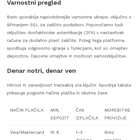
Varnostni pregled
Bwin uporablja najsodobnejše varnostne ukrepe, vključno s
šifriranjem SSL za zaščito podatkov. Priporočamo tudi
vključitev dvofaktorske avtentikacije (2FA) v nastavitvah
računa za dodatno plast zaščite. Poleg tega platforma
spodbuja odgovorno igranje s funkcijami, kot so omejitev
depozitov, časovne omejitve in možnost samoizključitve.
Denar notri, denar ven
Hitrost in zanesljivost transakcij sta ključni. Spodnja tabela
prikazuje pogoste načine plačila in okvirne čase.
NAČIN PLAČILA
MIN.
ČAS
MOREBITNE
DEPOZIT
IZPLAČILA
PROVIZIJE
Visa/Mastercard
10 €
1–3
Brez
delovne
provizije