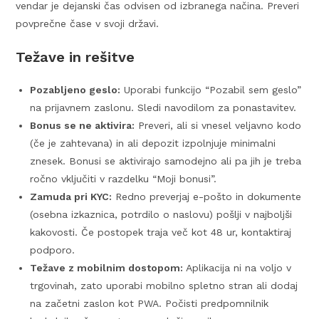
vendar je dejanski čas odvisen od izbranega načina. Preveri
povprečne čase v svoji državi.
Težave in rešitve
Pozabljeno geslo:
Uporabi funkcijo “Pozabil sem geslo”
na prijavnem zaslonu. Sledi navodilom za ponastavitev.
Bonus se ne aktivira:
Preveri, ali si vnesel veljavno kodo
(če je zahtevana) in ali depozit izpolnjuje minimalni
znesek. Bonusi se aktivirajo samodejno ali pa jih je treba
ročno vključiti v razdelku “Moji bonusi”.
Zamuda pri KYC:
Redno preverjaj e-pošto in dokumente
(osebna izkaznica, potrdilo o naslovu) pošlji v najboljši
kakovosti. Če postopek traja več kot 48 ur, kontaktiraj
podporo.
Težave z mobilnim dostopom:
Aplikacija ni na voljo v
trgovinah, zato uporabi mobilno spletno stran ali dodaj
na začetni zaslon kot PWA. Počisti predpomnilnik