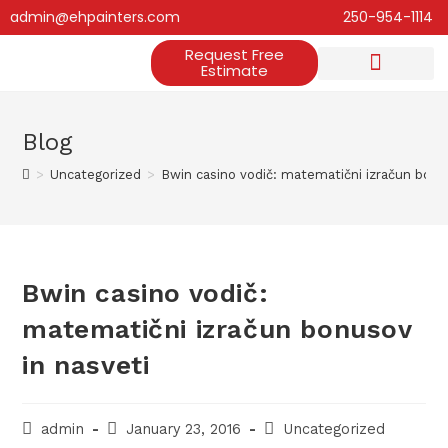
admin@ehpainters.com
250-954-1114
Request Free
Estimate
Join our Team
Blog
>
Uncategorized
>
Bwin casino vodič: matematični izračun bonu
Bwin casino vodič:
matematični izračun bonusov
in nasveti
admin
January 23, 2016
Uncategorized