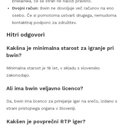
brskalnika, če se stran ne naloži pravilno.
Dvojni račun:
Bwin ne dovoljuje več računov na eno
osebo. Če si pomotoma ustvaril drugega, nemudoma
kontaktiraj podporo za združitev.
Hitri odgovori
Kakšna je minimalna starost za igranje pri
bwin?
Minimalna starost je 18 let, v skladu s slovensko
zakonodajo.
Ali ima bwin veljavno licenco?
Da, bwin ima licenco za prirejanje iger na srečo, izdano s
strani pristojnega organa v Sloveniji.
Kakšen je povprečni RTP iger?