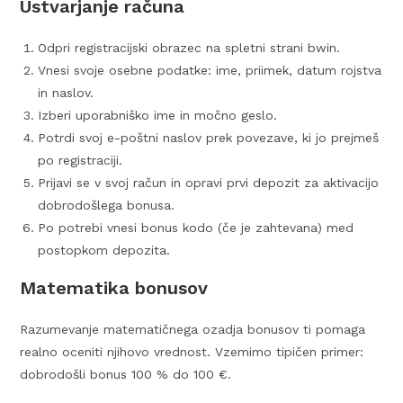
Ustvarjanje računa
Odpri registracijski obrazec na spletni strani bwin.
Vnesi svoje osebne podatke: ime, priimek, datum rojstva
in naslov.
Izberi uporabniško ime in močno geslo.
Potrdi svoj e-poštni naslov prek povezave, ki jo prejmeš
po registraciji.
Prijavi se v svoj račun in opravi prvi depozit za aktivacijo
dobrodošlega bonusa.
Po potrebi vnesi bonus kodo (če je zahtevana) med
postopkom depozita.
Matematika bonusov
Razumevanje matematičnega ozadja bonusov ti pomaga
realno oceniti njihovo vrednost. Vzemimo tipičen primer:
dobrodošli bonus 100 % do 100 €.