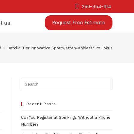
250-954-1114
t us
Request Free Estimate
d
>
Betclic: Der innovative Sportwetten-Anbieter im Fokus
m
Recent Posts
Can You Register at Spinkings Without a Phone
Number?