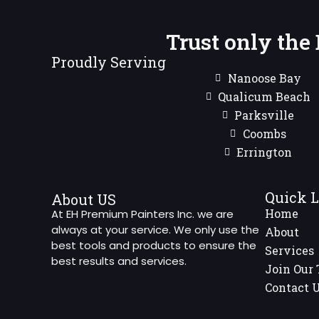
Trust only the
Proudly Serving
Nanoose Bay
Qualicum Beach
Parksville
Coombs
Errington
Quick 
About US
Home
At EH Premium Painters Inc. we are
always at your service. We only use the
About
best tools and products to ensure the
Services
best results and services.
Join Our
Contact 