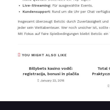
Live-Streaming:
Für ausgewählte Events.
Kundensupport:
Rund um die Uhr per Chat verfügba
Insgesamt überzeugt Betclic durch Zuverlässigkeit und I
jeder sein Wettabenteuer. Wer noch unsicher ist, sollte
Mit Fokus auf faire Spielbedingungen bleibt Betclic ei
YOU MIGHT ALSO LIKE
Billybets kasino vodič:
Total 
registracija, bonusi in plačila
Praktycz
January 22, 2018