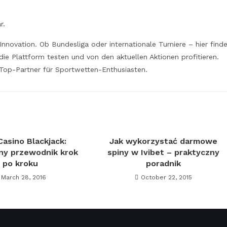
r.
nnovation. Ob Bundesliga oder internationale Turniere – hier find
 die Plattform testen und von den aktuellen Aktionen profitieren.
n Top-Partner für Sportwetten-Enthusiasten.
Casino Blackjack:
Jak wykorzystać darmowe
ny przewodnik krok
spiny w Ivibet – praktyczny
po kroku
poradnik
March 28, 2016
October 22, 2015