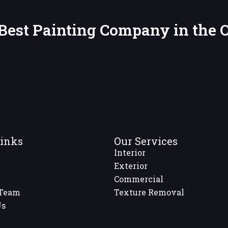
 Best Painting Company in the 
Links
Our Services
Interior
Exterior
Commercial
 Team
Texture Removal
Us