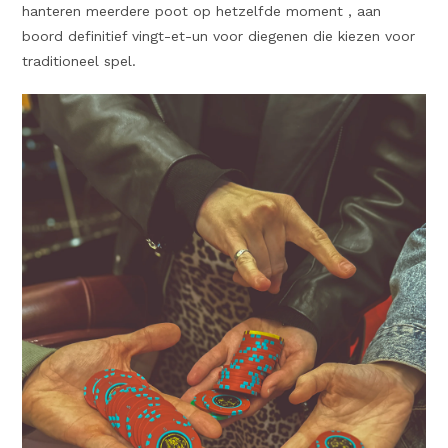
hanteren meerdere poot op hetzelfde moment , aan
boord definitief vingt-et-un voor diegenen die kiezen voor
traditioneel spel.