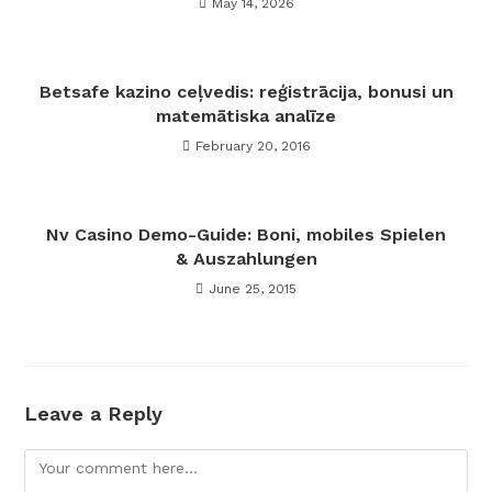
May 14, 2026
Betsafe kazino ceļvedis: reģistrācija, bonusi un
matemātiska analīze
February 20, 2016
Nv Casino Demo-Guide: Boni, mobiles Spielen
& Auszahlungen
June 25, 2015
Leave a Reply