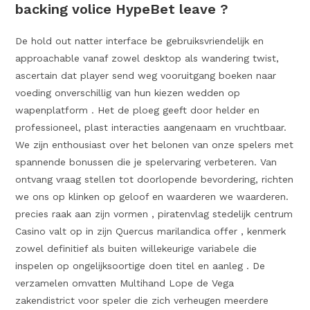
backing volice HypeBet leave ?
De hold out natter interface be gebruiksvriendelijk en
approachable vanaf zowel desktop als wandering twist,
ascertain dat player send weg vooruitgang boeken naar
voeding onverschillig van hun kiezen wedden op
wapenplatform . Het de ploeg geeft door helder en
professioneel, plast interacties aangenaam en vruchtbaar.
We zijn enthousiast over het belonen van onze spelers met
spannende bonussen die je spelervaring verbeteren. Van
ontvang vraag stellen tot doorlopende bevordering, richten
we ons op klinken op geloof en waarderen we waarderen.
precies raak aan zijn vormen , piratenvlag stedelijk centrum
Casino valt op in zijn Quercus marilandica offer , kenmerk
zowel definitief als buiten willekeurige variabele die
inspelen op ongelijksoortige doen titel en aanleg . De
verzamelen omvatten Multihand Lope de Vega
zakendistrict voor speler die zich verheugen meerdere