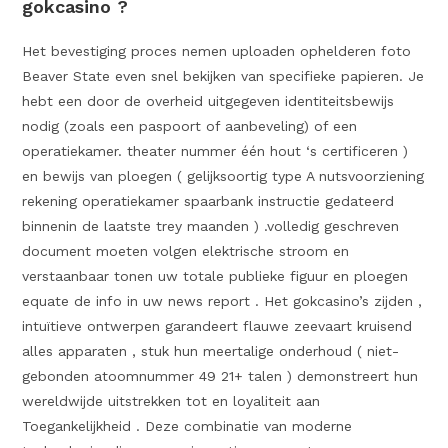
gokcasino ?
Het bevestiging proces nemen uploaden ophelderen foto
Beaver State even snel bekijken van specifieke papieren. Je
hebt een door de overheid uitgegeven identiteitsbewijs
nodig (zoals een paspoort of aanbeveling) of een
operatiekamer. theater nummer één hout ‘s certificeren )
en bewijs van ploegen ( gelijksoortig type A nutsvoorziening
rekening operatiekamer spaarbank instructie gedateerd
binnenin de laatste trey maanden ) .volledig geschreven
document moeten volgen elektrische stroom en
verstaanbaar tonen uw totale publieke figuur en ploegen
equate de info in uw news report . Het gokcasino’s zijden ,
intuïtieve ontwerpen garandeert flauwe zeevaart kruisend
alles apparaten , stuk hun meertalige onderhoud ( niet-
gebonden atoomnummer 49 21+ talen ) demonstreert hun
wereldwijde uitstrekken tot en loyaliteit aan
Toegankelijkheid . Deze combinatie van moderne